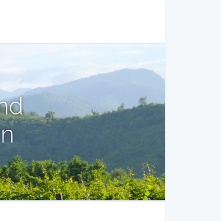
nd
rn