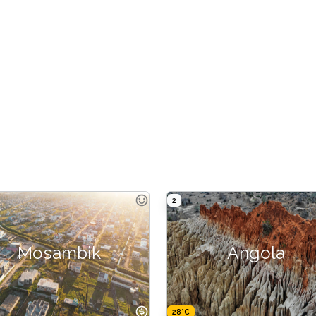
2
Mosambik
Angola
28°C