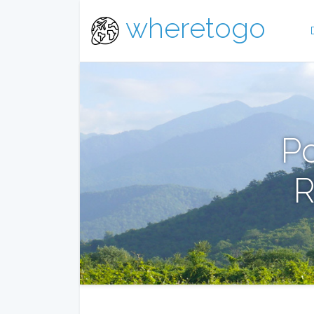
wheretogo
P
R