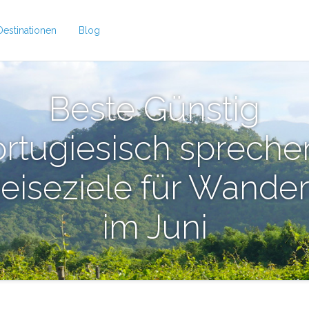
Destinationen
Blog
Beste Günstig
ortugiesisch spreche
eiseziele für Wande
im Juni