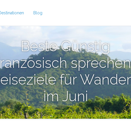
Destinationen
Blog
Beste Günstig
ranzösisch spreche
eiseziele für Wande
im Juni