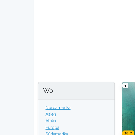
1
Wo
Nordamerika
Asien
Afrika
Europa
26°C
Südamerika