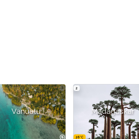
2
Vanuatu
Madagaskar
26°C