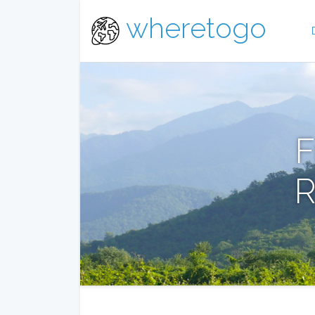
wheretogo
F
R