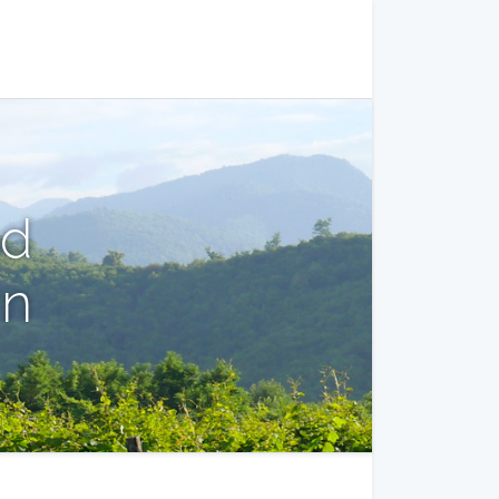
nd
rn