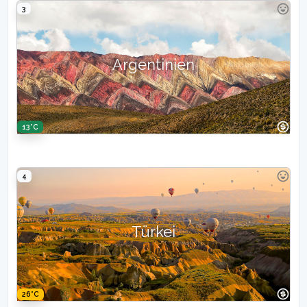
3
Argentinien
13°C
4
Türkei
26°C