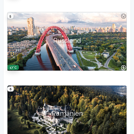
5
Russland
17°C
6
Rumänien