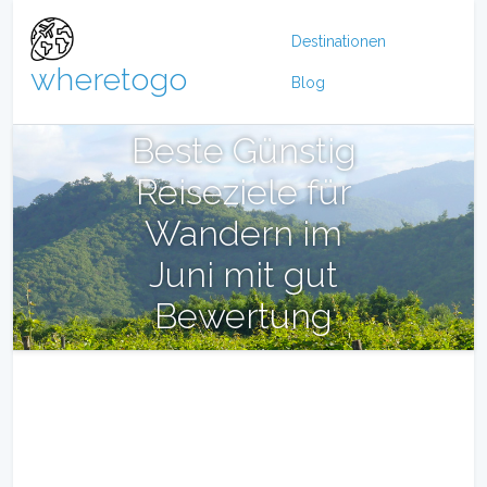
Destinationen
wheretogo
Blog
Beste Günstig
Reiseziele für
Wandern im
Juni mit gut
Bewertung