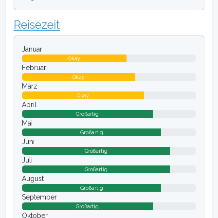
Reisezeit
Januar
Okay
Februar
Okay
März
Okay
April
Großartig
Mai
Großartig
Juni
Großartig
Juli
Großartig
August
Großartig
September
Großartig
Oktober