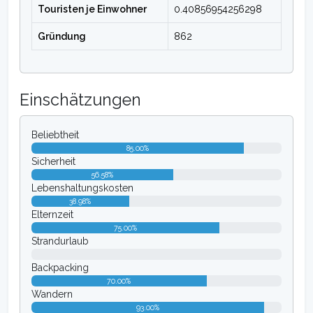
Touristen je Einwohner
0.40856954256298
Gründung
862
Einschätzungen
Beliebtheit
85.00%
Sicherheit
56.58%
Lebenshaltungskosten
38.98%
Elternzeit
75.00%
Strandurlaub
0.00%
Backpacking
70.00%
Wandern
93.00%