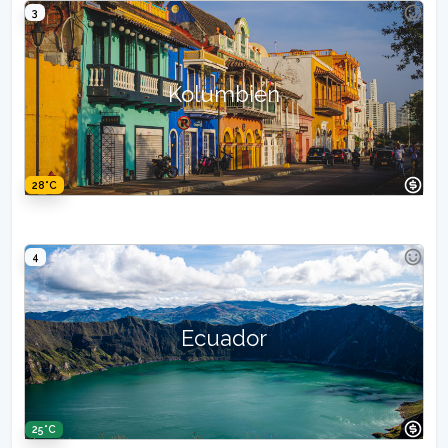
3
Kolumbien
28°C
4
Ecuador
25°C