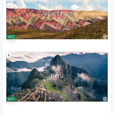
Argentinien
13°C
2
Peru
23°C