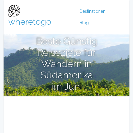
Destinationen
wheretogo
Blog
Beste Günstig
Reiseziele für
Wandern in
Südamerika
im Juni