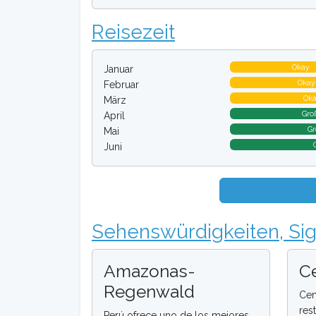
Reisezeit
Okay
Januar
Okay
Februar
Ok
März
Gro
April
Gr
Mai
Juni
Sehenswürdigkeiten, Si
Amazonas-
Ce
Regenwald
Cen
res
Perú ofrece uno de los mejores