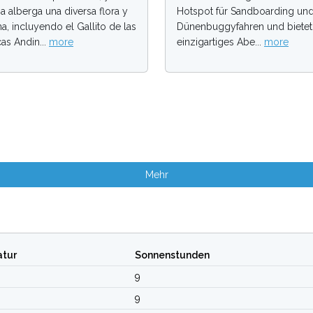
a alberga una diversa flora y
Hotspot für Sandboarding un
na, incluyendo el Gallito de las
Dünenbuggyfahren und bietet
as Andin...
more
einzigartiges Abe...
more
Mehr
tur
Sonnenstunden
9
9