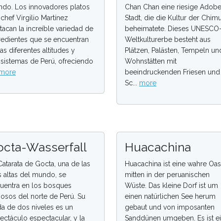
do. Los innovadores platos
Chan Chan eine riesige Adob
 chef Virgilio Martínez
Stadt, die die Kultur der Chim
tacan la increíble variedad de
beheimatete. Dieses UNESCO
redientes que se encuentran
Weltkulturerbe besteht aus
las diferentes altitudes y
Plätzen, Palästen, Tempeln un
sistemas de Perú, ofreciendo
Wohnstätten mit
more
beeindruckenden Friesen und
Sc...
more
octa-Wasserfall
Huacachina
Catarata de Gocta, una de las
Huacachina ist eine wahre Oa
 altas del mundo, se
mitten in der peruanischen
uentra en los bosques
Wüste. Das kleine Dorf ist um
osos del norte de Perú. Su
einen natürlichen See herum
da de dos niveles es un
gebaut und von imposanten
ectáculo espectacular, y la
Sanddünen umgeben. Es ist e