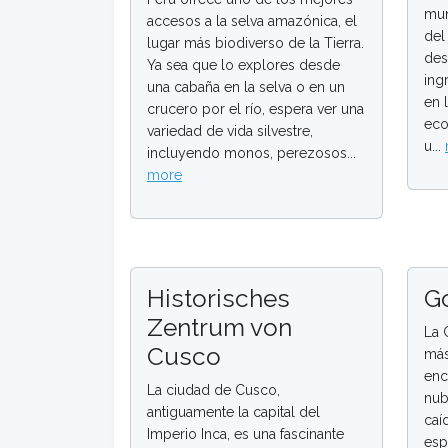
mun
accesos a la selva amazónica, el
del
lugar más biodiverso de la Tierra.
des
Ya sea que lo explores desde
ing
una cabaña en la selva o en un
en 
crucero por el río, espera ver una
eco
variedad de vida silvestre,
u...
incluyendo monos, perezosos...
more
Historisches
G
Zentrum von
La 
Cusco
más
enc
La ciudad de Cusco,
nub
antiguamente la capital del
caí
Imperio Inca, es una fascinante
esp