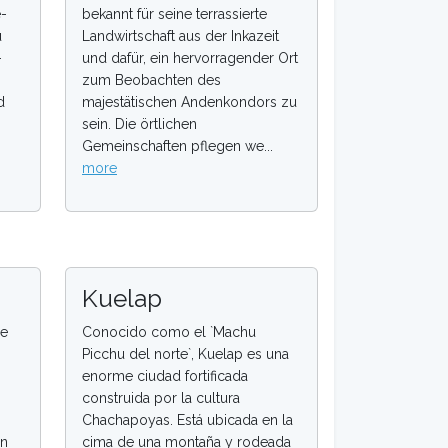
e-
bekannt für seine terrassierte
u
Landwirtschaft aus der Inkazeit
-
und dafür, ein hervorragender Ort
zum Beobachten des
d
majestätischen Andenkondors zu
sein. Die örtlichen
Gemeinschaften pflegen we...
more
Kuelap
se
Conocido como el `Machu
Picchu del norte`, Kuelap es una
enorme ciudad fortificada
construida por la cultura
Chachapoyas. Está ubicada en la
in
cima de una montaña y rodeada