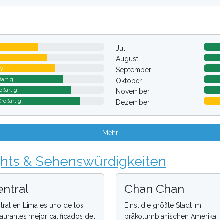
Juli
August
ay
September
ßartig
Oktober
oßartig
November
Großartig
Dezember
Mehr
ghts & Sehenswürdigkeiten
ntral
Chan Chan
tral en Lima es uno de los
Einst die größte Stadt im
taurantes mejor calificados del
präkolumbianischen Amerika, i