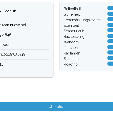
Beliebtheit
Spanish
Sicherheit
Lebenshaltungskosten
ruvian nuevo sol
Elternzeit
Strandurlaub
971846
Backpacking
Wandern
20000
Tauchen
Radfahren
13102087156418
Skiurlaub
21
Roadtrip
Überblick