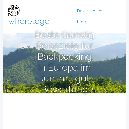
Destinationen
wheretogo
Blog
Beste Günstig
Reiseziele für
Backpacking
in Europa im
Juni mit gut
Bewertung