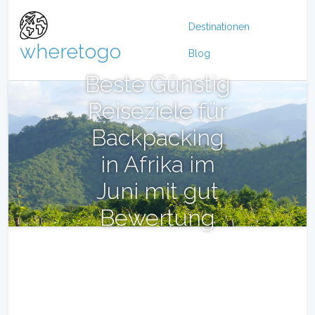
Destinationen
wheretogo
Blog
Beste Günstig
Reiseziele für
Backpacking
in Afrika im
Juni mit gut
Bewertung