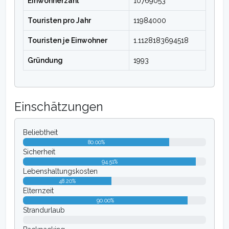
Einwohnerzahl
10769053
Touristen pro Jahr
11984000
Touristen je Einwohner
1.1128183694518
Gründung
1993
Einschätzungen
Beliebtheit
80.00%
Sicherheit
94.51%
Lebenshaltungskosten
48.20%
Elternzeit
90.00%
Strandurlaub
0.00%