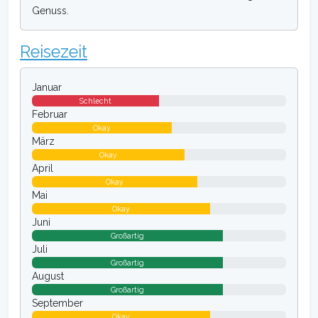
Genuss.
Reisezeit
Januar
Schlecht
Februar
Okay
März
Okay
April
Okay
Mai
Okay
Juni
Großartig
Juli
Großartig
August
Großartig
September
Okay