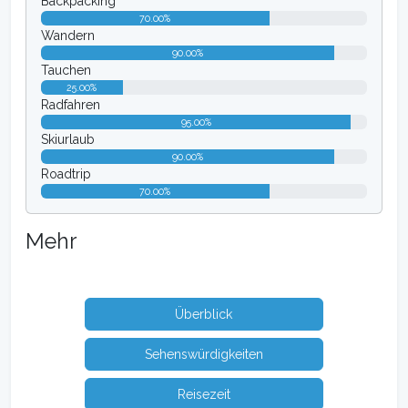
Backpacking
70.00%
Wandern
90.00%
Tauchen
25.00%
Radfahren
95.00%
Skiurlaub
90.00%
Roadtrip
70.00%
Mehr
Überblick
Sehenswürdigkeiten
Reisezeit