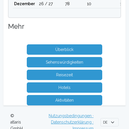
Dezember
26 / 27
78
10
13
Mehr
Überblick
Sehenswürdigkeiten
Reisezeit
Hotels
Aktivitäten
©
Nutzungsbedingungen ·
atlaris
Datenschutzerklärung ·
GmbH
Impressum