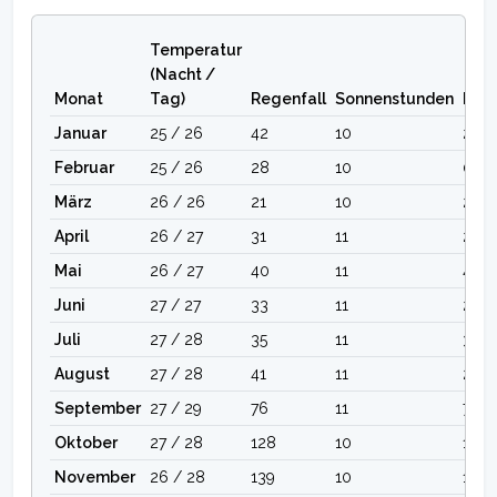
Temperatur
(Nacht /
Monat
Tag)
Regenfall
Sonnenstunden
Reg
Januar
25 / 26
42
10
2
Februar
25 / 26
28
10
0
März
26 / 26
21
10
2
April
26 / 27
31
11
2
Mai
26 / 27
40
11
4
Juni
27 / 27
33
11
2
Juli
27 / 28
35
11
3
August
27 / 28
41
11
2
September
27 / 29
76
11
7
Oktober
27 / 28
128
10
11
November
26 / 28
139
10
15