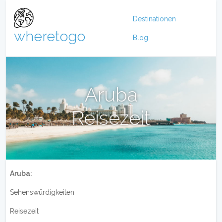
Destinationen
wheretogo
Blog
Aruba
Reisezeit
Aruba:
Sehenswürdigkeiten
Reisezeit