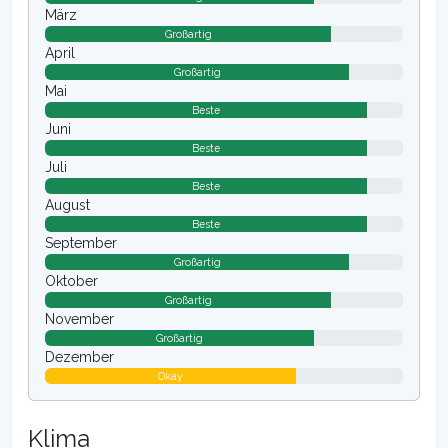
März
Großartig
April
Großartig
Mai
Beste
Juni
Beste
Juli
Beste
August
Beste
September
Großartig
Oktober
Großartig
November
Großartig
Dezember
Okay
Klima