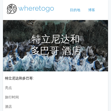
wheretogo
目的地
博客
特立尼达和
多巴哥 酒店
特立尼达和多巴哥:
亮点
旅行时间
酒店