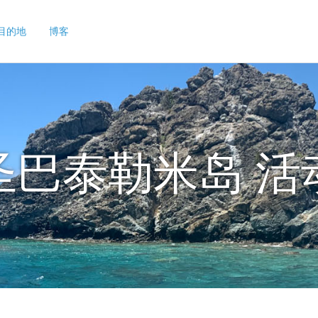
目的地
博客
圣巴泰勒米岛 活