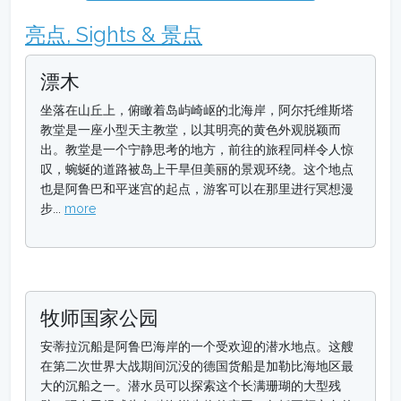
亮点, Sights & 景点
漂木
坐落在山丘上，俯瞰着岛屿崎岖的北海岸，阿尔托维斯塔
教堂是一座小型天主教堂，以其明亮的黄色外观脱颖而
出。教堂是一个宁静思考的地方，前往的旅程同样令人惊
叹，蜿蜒的道路被岛上干旱但美丽的景观环绕。这个地点
也是阿鲁巴和平迷宫的起点，游客可以在那里进行冥想漫
步...
more
牧师国家公园
安蒂拉沉船是阿鲁巴海岸的一个受欢迎的潜水地点。这艘
在第二次世界大战期间沉没的德国货船是加勒比海地区最
大的沉船之一。潜水员可以探索这个长满珊瑚的大型残