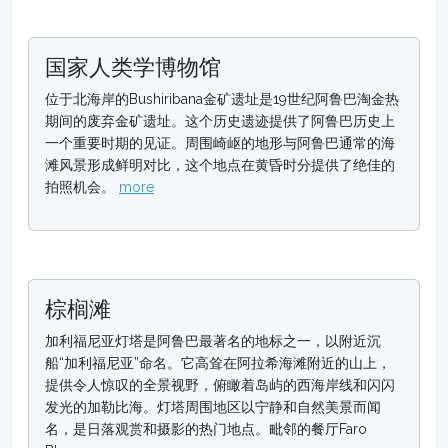
国家人类学博物馆
位于北海岸的Bushiribana金矿遗址是19世纪阿鲁巴淘金热
期间的废弃金矿遗址。这个历史遗迹提供了阿鲁巴历史上
一个重要时期的见证。周围崎岖的地形与阿鲁巴通常的海
滩风景形成鲜明对比，这个地点在黄昏时分提供了绝佳的
拍照机会。
more
棕榈滩
加利福尼亚灯塔是阿鲁巴最著名的地标之一，以附近沉
船“加利福尼亚”命名。它高耸在阿拉希海滩附近的山上，
提供令人惊叹的全景视野，俯瞰着岛屿的西海岸线和闪闪
发光的加勒比海。灯塔周围地区以宁静和自然美景而闻
名，是日落观赏和摄影的热门地点。毗邻的餐厅Faro