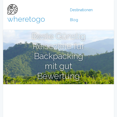
Destinationen
wheretogo
Blog
Beste Günstig
Reiseziele für
Backpacking
mit gut
Bewertung