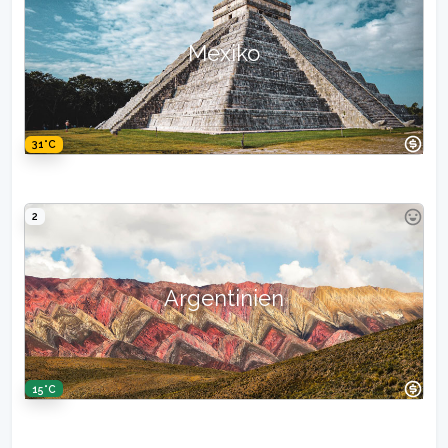
Mexiko
31°C
2
Argentinien
15°C