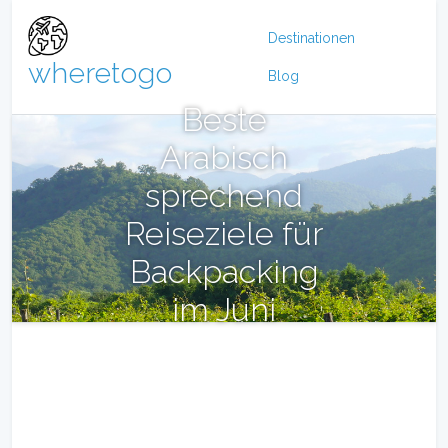
Destinationen
wheretogo
Blog
Beste
Arabisch
sprechend
Reiseziele für
Backpacking
im Juni