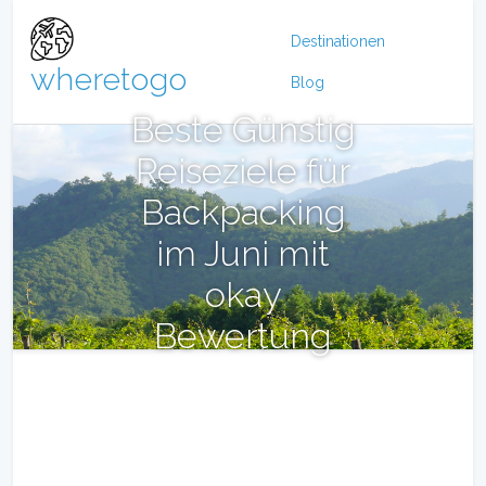
Destinationen
wheretogo
Blog
Beste Günstig
Reiseziele für
Backpacking
im Juni mit
okay
Bewertung